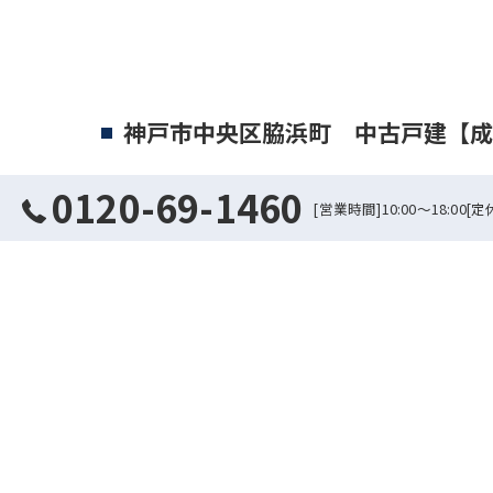
神戸市中央区脇浜町 中古戸建【成
0120-69-1460
神戸市中央区脇浜町 中古戸建【成約済】
[営業時間]10:00～18:0
ありがとうございました
< 前の記事