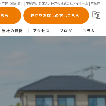
戸建【成約済】 | 不動産は兵庫県、神戸の株式会社アイホーム | 不動産
こちら
物件をお探しの方はこちら
当社の特徴
アクセス
ブログ
コラム
売却
買取
購入
相続
空き家